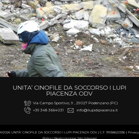
UNITA’ CINOFILE DA SOCCORSO I LUPI
PIACENZA ODV
Via Campo Sportivo, 9 , 29027 Podenzano (PC)
+39 348 3664031
info@ilupidipiacenza.it
©2026 UNITA’ CINOFILE DA SOCCORSO I LUPI PIACENZA ODV | C.F. 91058620336 |
Privacy
Policy
|
Realizzazione Sito Internet